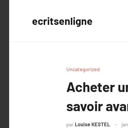
Aller
au
ecritsenligne
contenu
Uncategorized
Acheter un
savoir ava
par
Louise KESTEL
ja