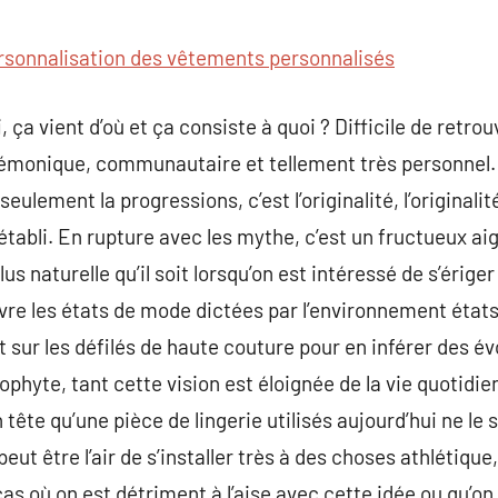
commentaire
rsonnalisation des vêtements personnalisés
ça vient d’où et ça consiste à quoi ? Difficile de retro
égémonique, communautaire et tellement très personnel.
seulement la progressions, c’est l’originalité, l’origina
établi. En rupture avec les mythe, c’est un fructueux aigu
us naturelle qu’il soit lorsqu’on est intéressé de s’ériger
vre les états de mode dictées par l’environnement états 
nt sur les défilés de haute couture pour en inférer des év
ophyte, tant cette vision est éloignée de la vie quotidie
tête qu’une pièce de lingerie utilisés aujourd’hui ne le 
peut être l’air de s’installer très à des choses athlétiqu
as où on est détriment à l’aise avec cette idée ou qu’on