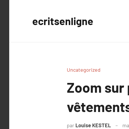
Aller
au
ecritsenligne
contenu
Uncategorized
Zoom sur 
vêtements
par
Louise KESTEL
ma