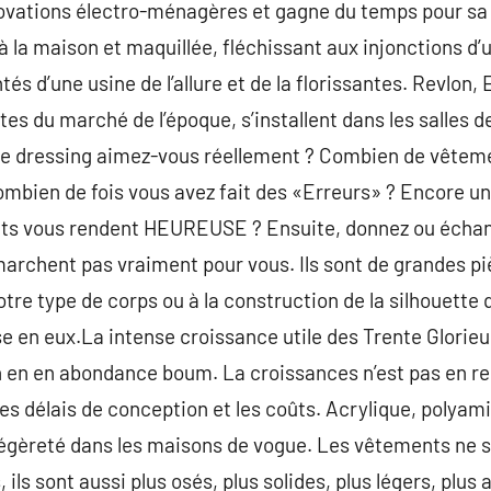
ovations électro-ménagères et gagne du temps pour sa fli
à la maison et maquillée, fléchissant aux injonctions d’
és d’une usine de l’allure et de la florissantes. Revlon,
tes du marché de l’époque, s’installent dans les salles 
e dressing aimez-vous réellement ? Combien de vêteme
mbien de fois vous avez fait des «Erreurs» ? Encore une 
ts vous rendent HEUREUSE ? Ensuite, donnez ou échang
marchent pas vraiment pour vous. Ils sont de grandes piè
tre type de corps ou à la construction de la silhouette
e en eux.La intense croissance utile des Trente Glorieu
on en en abondance boum. La croissances n’est pas en r
s délais de conception et les coûts. Acrylique, polyamid
 légèreté dans les maisons de vogue. Les vêtements ne 
ils sont aussi plus osés, plus solides, plus légers, plus 