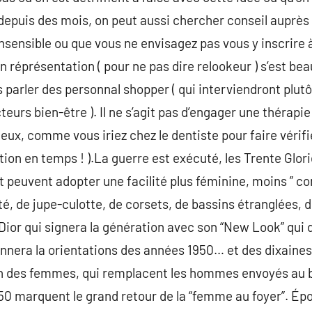
puis des mois, on peut aussi chercher conseil auprès d
nsensible ou que vous ne envisagez pas vous y inscrire à ‘
 réprésentation ( pour ne pas dire relookeur ) s’est be
parler des personnal shopper ( qui interviendront plutôt 
cteurs bien-être ). Il ne s’agit pas d’engager une thérapi
deux, comme vous iriez chez le dentiste pour faire vérifie
ation en temps ! ).La guerre est exécuté, les Trente Glo
et peuvent adopter une facilité plus féminine, moins ” co
té, de jupe-culotte, de corsets, de bassins étranglées, 
 Dior qui signera la génération avec son “New Look” qui
onnera la orientations des années 1950… et des dixaines
n des femmes, qui remplacent les hommes envoyés au b
0 marquent le grand retour de la “femme au foyer”. Épo