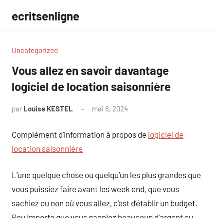
Aller
ecritsenligne
au
contenu
Uncategorized
Vous allez en savoir davantage
logiciel de location saisonnière
par
Louise KESTEL
mai 8, 2024
Aucun
commentaire
Complément d’information à propos de
logiciel de
location saisonnière
L’une quelque chose ou quelqu’un les plus grandes que
vous puissiez faire avant les week end, que vous
sachiez ou non où vous allez, c’est d’établir un budget.
Peu importe que vous gagniez beaucoup d’argent ou