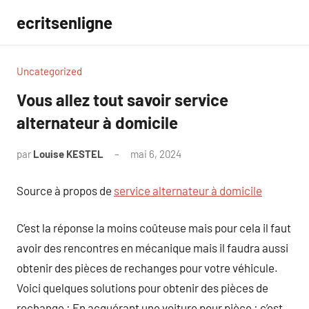
Aller
ecritsenligne
au
contenu
Uncategorized
Vous allez tout savoir service
alternateur à domicile
par
Louise KESTEL
mai 6, 2024
Aucun
commentaire
Source à propos de
service alternateur à domicile
C’est la réponse la moins coûteuse mais pour cela il faut
avoir des rencontres en mécanique mais il faudra aussi
obtenir des pièces de rechanges pour votre véhicule.
Voici quelques solutions pour obtenir des pièces de
rechange : En acquérant une voiture pour pièce : c’est