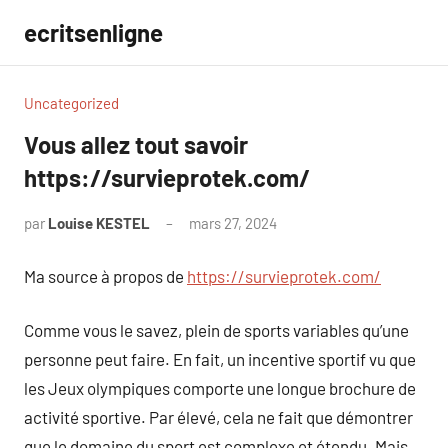
Aller
ecritsenligne
au
contenu
Uncategorized
Vous allez tout savoir
https://survieprotek.com/
par
Louise KESTEL
mars 27, 2024
Aucun
commentaire
Ma source à propos de
https://survieprotek.com/
Comme vous le savez, plein de sports variables qu’une
personne peut faire. En fait, un incentive sportif vu que
les Jeux olympiques comporte une longue brochure de
activité sportive. Par élevé, cela ne fait que démontrer
que le domaine du sport est complexe et étendu. Mais,