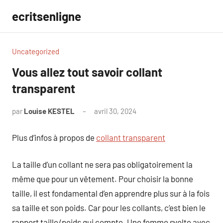
Aller
ecritsenligne
au
contenu
Uncategorized
Vous allez tout savoir collant
transparent
par
Louise KESTEL
avril 30, 2024
Aucun
commentaire
Plus d’infos à propos de
collant transparent
La taille d’un collant ne sera pas obligatoirement la
même que pour un vêtement. Pour choisir la bonne
taille, il est fondamental d’en apprendre plus sur à la fois
sa taille et son poids. Car pour les collants, c’est bien le
rapport taille/poids qui compte. Une femme svelte avec