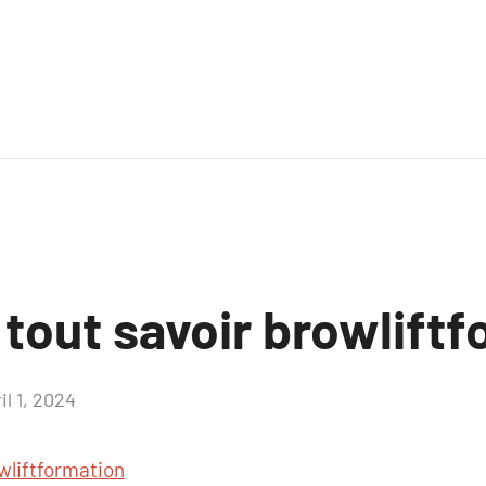
 tout savoir browlift
il 1, 2024
Aucun
commentaire
wliftformation