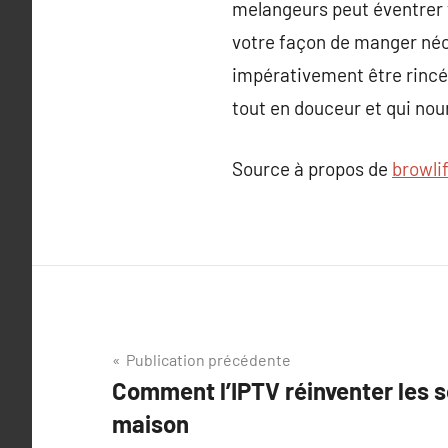
melangeurs peut éventrer t
votre façon de manger néce
impérativement être rincée
tout en douceur et qui nou
Source à propos de
browli
Navigation
Publication précédente
Comment l’IPTV réinventer les s
de
maison
l’article