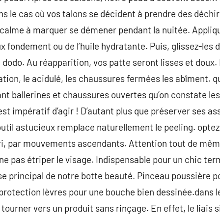
ans le cas où vos talons se décident à prendre des déchi
 calme à marquer se démener pendant la nuitée. Appliqu
ux fondement ou de l’huile hydratante. Puis, glissez-les
dodo. Au réapparition, vos patte seront lisses et doux. L’
ation, le acidulé, les chaussures fermées les abîment. 
ant ballerines et chaussures ouvertes qu’on constate l
l est impératif d’agir ! D’autant plus que préserver ses a
util astucieux remplace naturellement le peeling. optez 
tari, par mouvements ascendants. Attention tout de mêm
ne pas étriper le visage. Indispensable pour un chic ter
e principal de notre botte beauté. Pinceau poussière po
protection lèvres pour une bouche bien dessinée.dans le
 tourner vers un produit sans rinçage. En effet, le liais s