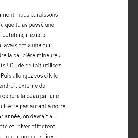
amment, nous paraissons
ou que tu as passé une
outefois, il existe
u avais omis une nuit
dre la paupière mineure :
ts ! Ou de ce fait utilisez
 Puis allongez vos cils le
’endroit externe de
a cendre la peau par une
peut-être pas autant à notre
ar année, on devrait au
té et l’hiver affectent
qu’on en prenne soin»,