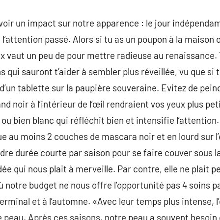
voir un impact sur notre apparence : le jour indépend
 l’attention passé. Alors si tu as un poupon à la maison 
x vaut un peu de pour mettre radieuse au renaissance. T
ui sauront t’aider à sembler plus réveillée, vu que si t
un tablette sur la paupière souveraine. Evitez de pein
nd noir à l’intérieur de l’œil rendraient vos yeux plus peti
ou bien blanc qui réfléchit bien et intensifie l’attention.
que au moins 2 couches de mascara noir et en lourd sur l
ndre durée courte par saison pour se faire couver sous l
dée qui nous plait à merveille. Par contre, elle ne plait 
où notre budget ne nous offre l’opportunité pas 4 soins p
erminal et à l’automne. «Avec leur temps plus intense, l’é
 peau. Après ces saisons, notre peau a souvent besoin 