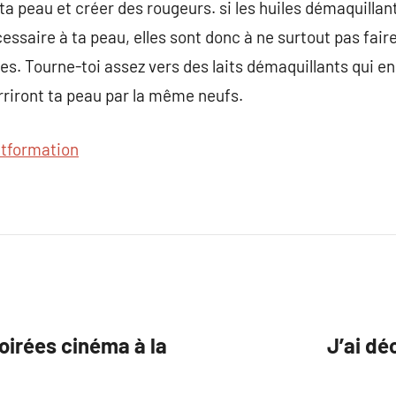
a peau et créer des rougeurs. si les huiles démaquillan
ssaire à ta peau, elles sont donc à ne surtout pas faire
s. Tourne-toi assez vers des laits démaquillants qui e
rriront ta peau par la même neufs.
ftformation
oirées cinéma à la
J’ai de