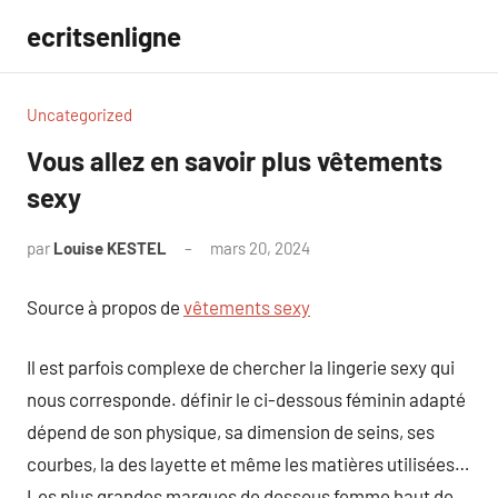
Aller
ecritsenligne
au
contenu
Uncategorized
Vous allez en savoir plus vêtements
sexy
par
Louise KESTEL
mars 20, 2024
Aucun
commentaire
Source à propos de
vêtements sexy
Il est parfois complexe de chercher la lingerie sexy qui
nous corresponde. définir le ci-dessous féminin adapté
dépend de son physique, sa dimension de seins, ses
courbes, la des layette et même les matières utilisées…
Les plus grandes marques de dessous femme haut de