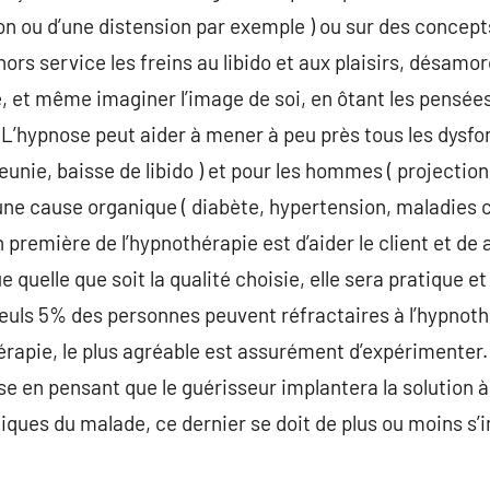
ion ou d’une distension par exemple ) ou sur des concept
rs service les freins au libido et aux plaisirs, désamor
e, et même imaginer l’image de soi, en ôtant les pensées
? L’hypnose peut aider à mener à peu près tous les dys
unie, baisse de libido ) et pour les hommes ( projection 
une cause organique ( diabète, hypertension, maladies 
première de l’hypnothérapie est d’aider le client et d
e quelle que soit la qualité choisie, elle sera pratique et
 seuls 5% des personnes peuvent réfractaires à l’hypnot
hérapie, le plus agréable est assurément d’expérimenter
nose en pensant que le guérisseur implantera la solution
tiques du malade, ce dernier se doit de plus ou moins s’