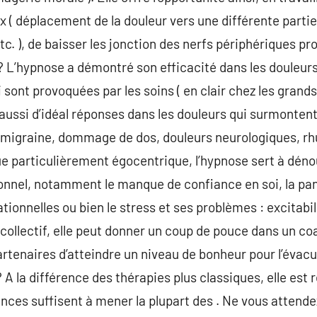
x ( déplacement de la douleur vers une différente partie
c. ), de baisser les jonction des nerfs périphériques pr
 ? L’hypnose a démontré son efficacité dans les douleur
 sont provoquées par les soins ( en clair chez les grand
 aussi d’idéal réponses dans les douleurs qui surmonten
 migraine, dommage de dos, douleurs neurologiques, r
ue particulièrement égocentrique, l’hypnose sert à déno
nnel, notamment le manque de confiance en soi, la pani
elationnelles ou bien le stress et ses problèmes : excitabil
ollectif, elle peut donner un coup de pouce dans un co
artenaires d’atteindre un niveau de bonheur pour l’évac
? A la différence des thérapies plus classiques, elle es
nces suffisent à mener la plupart des . Ne vous attende