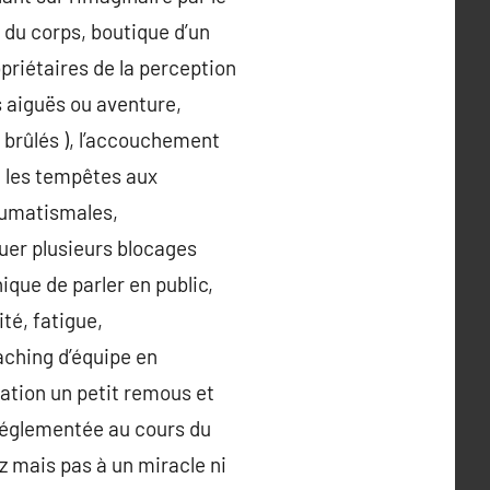
 du corps, boutique d’un
opriétaires de la perception
s aiguës ou aventure,
s brûlés ), l’accouchement
t les tempêtes aux
humatismales,
uer plusieurs blocages
que de parler en public,
ité, fatigue,
aching d’équipe en
uation un petit remous et
t réglementée au cours du
z mais pas à un miracle ni