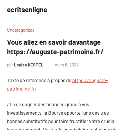
Aller
ecritsenligne
au
contenu
Uncategorized
Vous allez en savoir davantage
https://auguste-patrimoine.fr/
par
Louise KESTEL
mars 6, 2024
Aucun
commentaire
Texte de référence à propos de
https://auguste-
patrimoine.fr/
afin de gagner des finances grâce à vos
investissements, la Bourse apporte l’une des très
bonnes substitutifs pour faire fructifier votre crucial
instantanément. Certes, le vocabulaire technique des