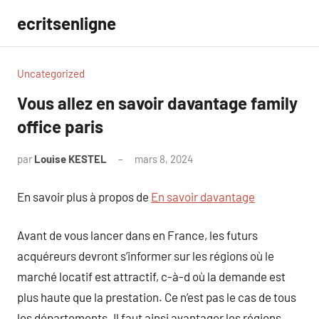
Aller
ecritsenligne
au
contenu
Uncategorized
Vous allez en savoir davantage family
office paris
par
Louise KESTEL
mars 8, 2024
Aucun
commentaire
En savoir plus à propos de
En savoir davantage
Avant de vous lancer dans en France, les futurs
acquéreurs devront s’informer sur les régions où le
marché locatif est attractif, c-à-d où la demande est
plus haute que la prestation. Ce n’est pas le cas de tous
les départements. Il faut ainsi avantager les régions