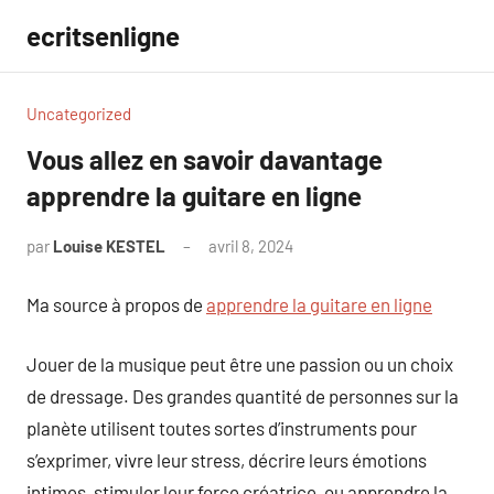
Aller
ecritsenligne
au
contenu
Uncategorized
Vous allez en savoir davantage
apprendre la guitare en ligne
par
Louise KESTEL
avril 8, 2024
Aucun
commentaire
Ma source à propos de
apprendre la guitare en ligne
Jouer de la musique peut être une passion ou un choix
de dressage. Des grandes quantité de personnes sur la
planète utilisent toutes sortes d’instruments pour
s’exprimer, vivre leur stress, décrire leurs émotions
intimes, stimuler leur force créatrice, ou apprendre la