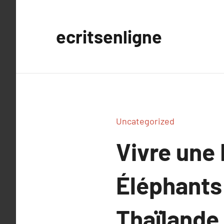
Aller
au
ecritsenligne
contenu
Uncategorized
Vivre une 
Éléphants
Thaïlande