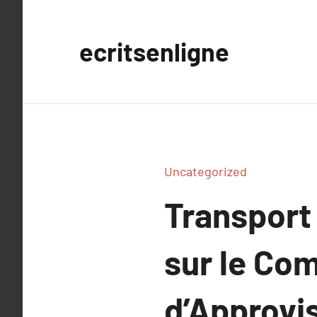
Aller
au
ecritsenligne
contenu
Uncategorized
Transport
sur le Co
d’Approvi