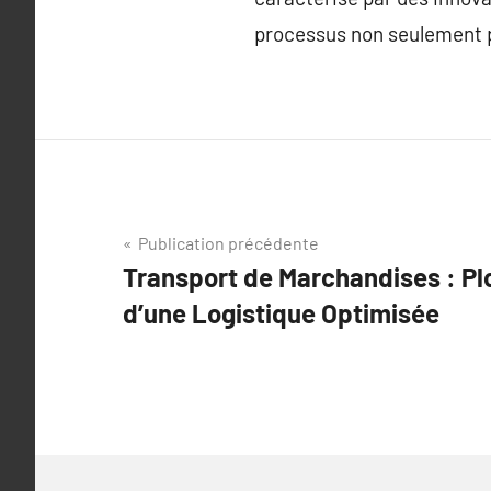
processus non seulement pl
Navigation
Publication précédente
Transport de Marchandises : Pl
de
d’une Logistique Optimisée
l’article