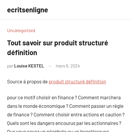
Aller
ecritsenligne
au
contenu
Uncategorized
Tout savoir sur produit structuré
définition
par
Louise KESTEL
mars 6, 2024
Aucun
commentaire
Source à propos de
produit structuré définition
pour ce motif choisir en finance ? Comment marchera
dans le monde économique ? Comment passer un règle
de finance ? Comment choisir entre actions et caution ?
Quels sont les dangers encourus par les actionnaires ?
Que vous soyez un néophyte ou un investisseuse