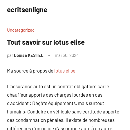
Aller
ecritsenligne
au
contenu
Uncategorized
Tout savoir sur lotus elise
par
Louise KESTEL
mai 30, 2024
Aucun
commentaire
Ma source à propos de
lotus elise
L’assurance auto est un contrat obligatoire car le
chauffeur apporte des charges lourdes en cas
d’accident : Dégâts équipements, mais surtout
humains. Conduire un véhicule sans certitude apporte
des condamnation pénales. Il existe de nombreuses
différences d’un police d’assurance auto à un autre,