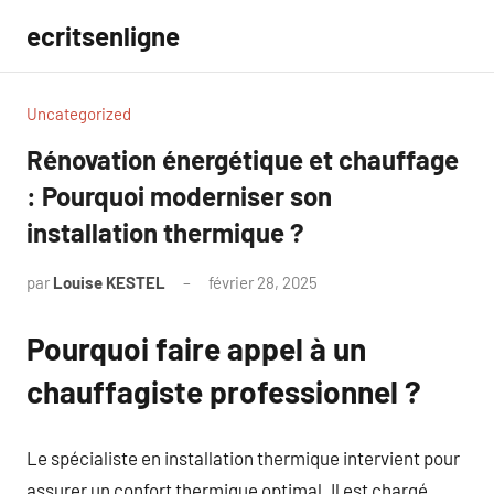
Aller
ecritsenligne
au
contenu
Uncategorized
Rénovation énergétique et chauffage
: Pourquoi moderniser son
installation thermique ?
par
Louise KESTEL
février 28, 2025
Aucun
commentaire
Pourquoi faire appel à un
chauffagiste professionnel ?
Le spécialiste en installation thermique intervient pour
assurer un confort thermique optimal. Il est chargé