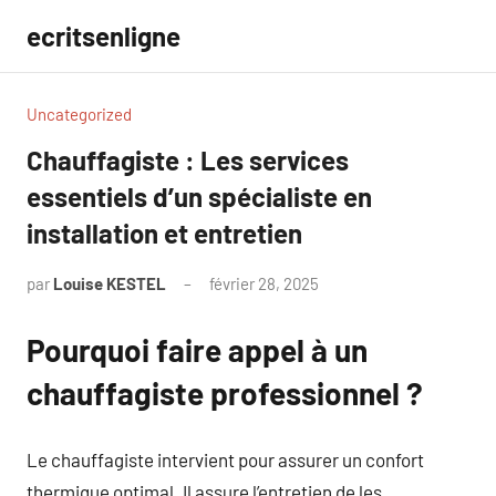
Aller
ecritsenligne
au
contenu
Uncategorized
Chauffagiste : Les services
essentiels d’un spécialiste en
installation et entretien
par
Louise KESTEL
février 28, 2025
Aucun
commentaire
Pourquoi faire appel à un
chauffagiste professionnel ?
Le chauffagiste intervient pour assurer un confort
thermique optimal. Il assure l’entretien de les