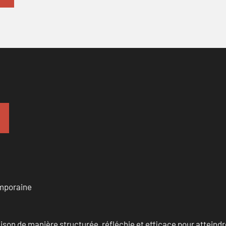
emporaine
n de manière structurée, réfléchie et efficace pour atteindre 