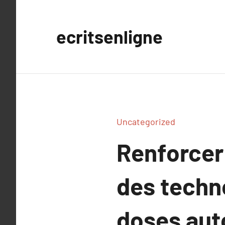
Aller
au
ecritsenligne
contenu
Uncategorized
Renforcer 
des techn
doses aut