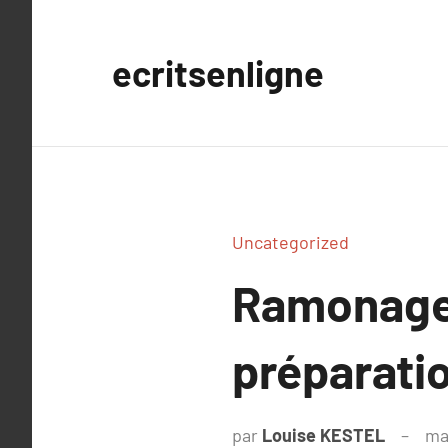
Aller
au
ecritsenligne
contenu
Uncategorized
Ramonage 
préparati
par
Louise KESTEL
ma