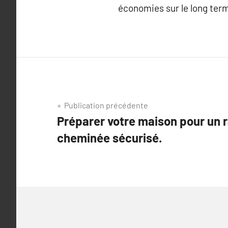
économies sur le long ter
Navigation
Publication précédente
Préparer votre maison pour un
de
cheminée sécurisé.
l’article