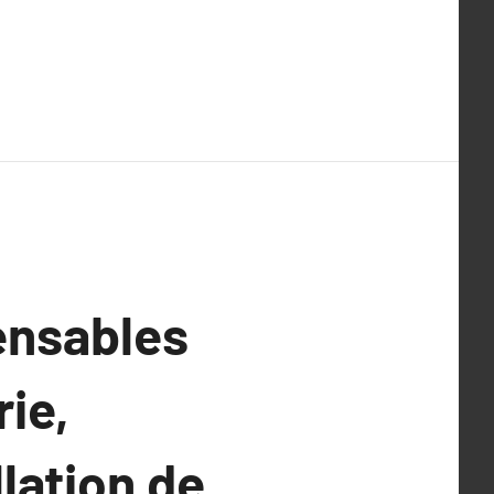
ensables
ie,
lation de