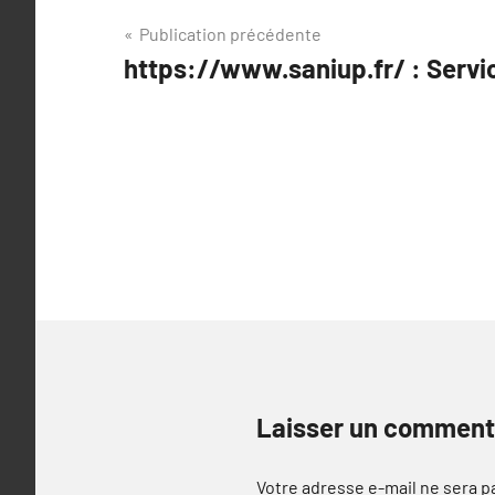
Navigation
Publication précédente
https://www.saniup.fr/ : Servi
de
l’article
Laisser un comment
Votre adresse e-mail ne sera p