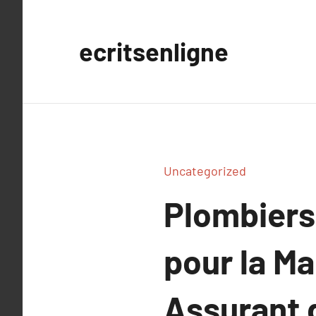
Aller
au
ecritsenligne
contenu
Uncategorized
Plombiers
pour la M
Assurant d