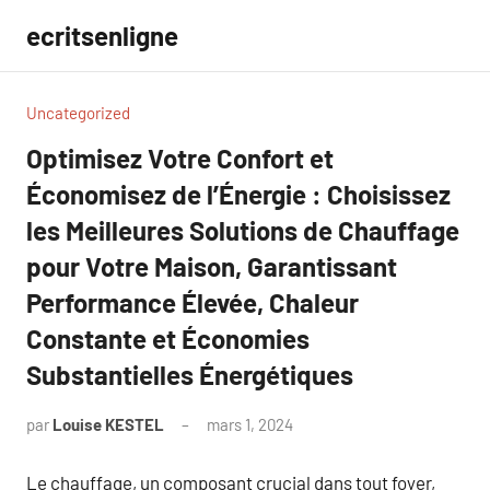
Aller
ecritsenligne
au
contenu
Uncategorized
Optimisez Votre Confort et
Économisez de l’Énergie : Choisissez
les Meilleures Solutions de Chauffage
pour Votre Maison, Garantissant
Performance Élevée, Chaleur
Constante et Économies
Substantielles Énergétiques
par
Louise KESTEL
mars 1, 2024
Aucun
commentaire
Le chauffage, un composant crucial dans tout foyer,