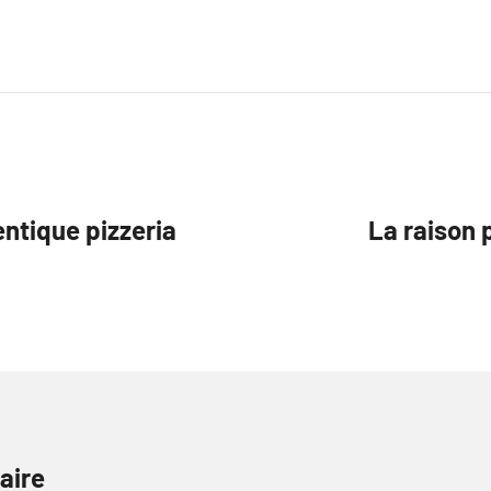
entique pizzeria
La raison 
aire