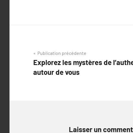
Navigation
Publication précédente
Explorez les mystères de l’auth
de
autour de vous
l’article
Laisser un comment