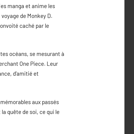
ries manga et anime les
le voyage de Monkey D.
convoité caché par le
astes océans, se mesurant à
herchant One Piece. Leur
nce, d’amitié et
es mémorables aux passés
a quête de soi, ce qui le