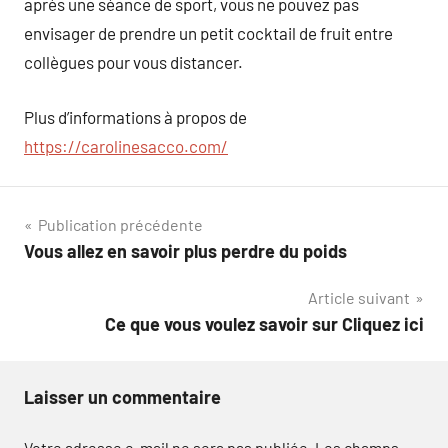
après une séance de sport, vous ne pouvez pas
envisager de prendre un petit cocktail de fruit entre
collègues pour vous distancer.
Plus d’informations à propos de
https://carolinesacco.com/
Navigation
Publication précédente
Vous allez en savoir plus perdre du poids
de
Article suivant
l’article
Ce que vous voulez savoir sur Cliquez ici
Laisser un commentaire
Votre adresse e-mail ne sera pas publiée.
Les champs