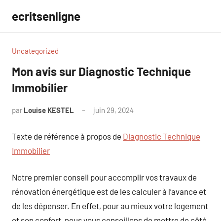
Aller
ecritsenligne
au
contenu
Uncategorized
Mon avis sur Diagnostic Technique
Immobilier
par
Louise KESTEL
juin 29, 2024
Aucun
commentaire
Texte de référence à propos de
Diagnostic Technique
Immobilier
Notre premier conseil pour accomplir vos travaux de
rénovation énergétique est de les calculer à l’avance et
de les dépenser. En effet, pour au mieux votre logement
et son confort, nous vous conseillons de mettre de côté