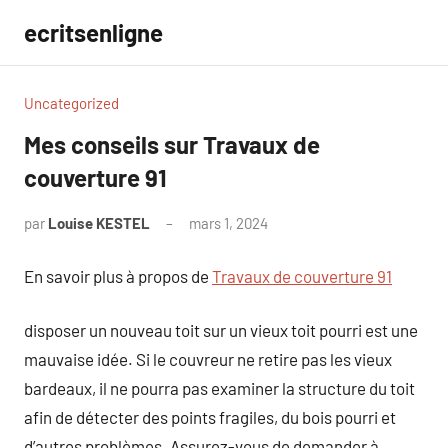
Aller
ecritsenligne
au
contenu
Uncategorized
Mes conseils sur Travaux de
couverture 91
par
Louise KESTEL
mars 1, 2024
Aucun
commentaire
En savoir plus à propos de
Travaux de couverture 91
disposer un nouveau toit sur un vieux toit pourri est une
mauvaise idée. Si le couvreur ne retire pas les vieux
bardeaux, il ne pourra pas examiner la structure du toit
afin de détecter des points fragiles, du bois pourri et
d’autres problèmes. Assurez-vous de demander à