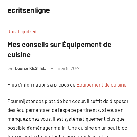
Aller
ecritsenligne
au
contenu
Uncategorized
Mes conseils sur Équipement de
cuisine
par
Louise KESTEL
mai 8, 2024
Aucun
commentaire
Plus d’informations à propos de
Équipement de cuisine
Pour mijoter des plats de bon coeur, il suffit de disposer
des équipements et de l’espace pertinents. si vous en
manquez chez vous, il est systématiquement plus que
possible d’aménager malin. Une cuisine en un seul bloc
fera en sorte d’avoir tout le primordiale à votre