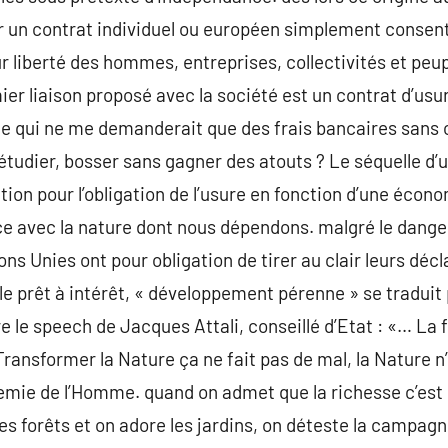
ar un contrat individuel ou européen simplement consenti
leur liberté des hommes, entreprises, collectivités et peu
mier liaison proposé avec la société est un contrat d’usur
e qui ne me demanderait que des frais bancaires san
 étudier, bosser sans gagner des atouts ? Le séquelle d’
ction pour l’obligation de l’usure en fonction d’une éco
e avec la nature dont nous dépendons. malgré le danger
ns Unies ont pour obligation de tirer au clair leurs décl
e prêt à intérêt, « développement pérenne » se traduit
tre le speech de Jacques Attali, conseillé d’Etat : «… La
Transformer la Nature ça ne fait pas de mal, la Nature n
nemie de l’Homme. quand on admet que la richesse c’est 
les forêts et on adore les jardins, on déteste la campagne