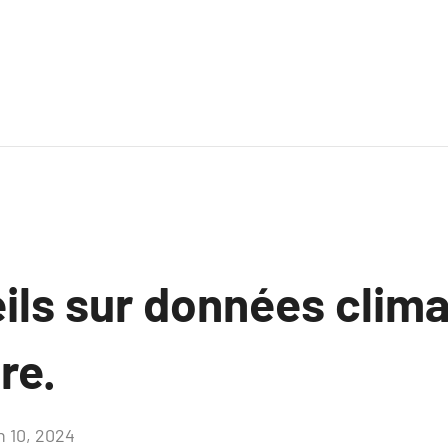
ils sur données clim
re.
n 10, 2024
Aucun