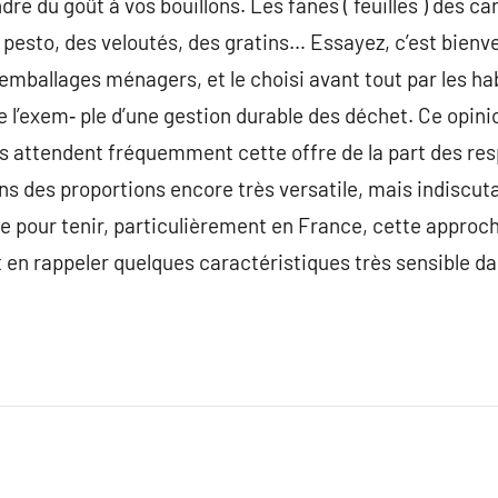
ndre du goût à vos bouillons. Les fanes ( feuilles ) des 
u pesto, des veloutés, des gratins… Essayez, c’est bienve
emballages ménagers, et le choisi avant tout par les ha
 l’exem‑ ple d’une gestion durable des déchet. Ce opin
yens attendent fréquemment cette offre de la part des re
ns des proportions encore très versatile, mais indiscuta
re pour tenir, particulièrement en France, cette approch
ut en rappeler quelques caractéristiques très sensible d