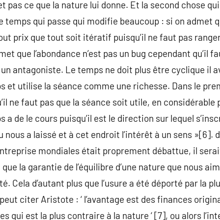
t pas ce que la nature lui donne. Et la second chose qu
le temps qui passe qui modifie beaucoup : si on admet q
tout prix que tout soit itératif puisqu’il ne faut pas rang
dmet que l’abondance n’est pas un bug cependant qu’il fa
s un antagoniste. Le temps ne doit plus être cyclique il
s et utilise la séance comme une richesse. Dans le pre
’il ne faut pas que la séance soit utile, en considérable 
a de le cours puisqu’il est le direction sur lequel s’insc
 nous a laissé et à cet endroit l’intérêt à un sens »[6]. 
entreprise mondiales était proprement débattue, il serai
 que la garantie de l’équilibre d’une nature que nous ai
. Cela d’autant plus que l’usure a été déporté par la pl
peut citer Aristote : ‘ l’avantage est des finances origina
es qui est la plus contraire à la nature ‘ [7], ou alors l’in