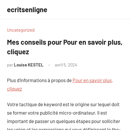
Aller
ecritsenligne
au
contenu
Uncategorized
Mes conseils pour Pour en savoir plus,
cliquez
par
Louise KESTEL
avril 5, 2024
Aucun
commentaire
Plus d’informations à propos de
Pour en savoir plus,
cliquez
Votre tactique de keyword est le origine sur lequel doit
se former votre publicité micro-ordinateur. Il est
important de passer un quelques étapes pour solliciter
les union et les expressions qui vous définissent le the-