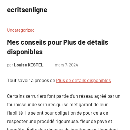
Aller
ecritsenligne
au
contenu
Uncategorized
Mes conseils pour Plus de détails
disponibles
par
Louise KESTEL
mars 7, 2024
Aucun
commentaire
Tout savoir à propos de
Plus de détails disponibles
Certains serruriers font partie d’un réseau agréé par un
fournisseur de serrures qui se met garant de leur
fiabilité. Ils se ont pour obligation de pour cela de
respecter une procédé rigoureuse, fleur de pavé et
honnête. Évitezles réseaux de boutiques qui inondent