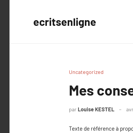
Aller
au
ecritsenligne
contenu
Uncategorized
Mes consei
par
Louise KESTEL
avr
Texte de référence à prop