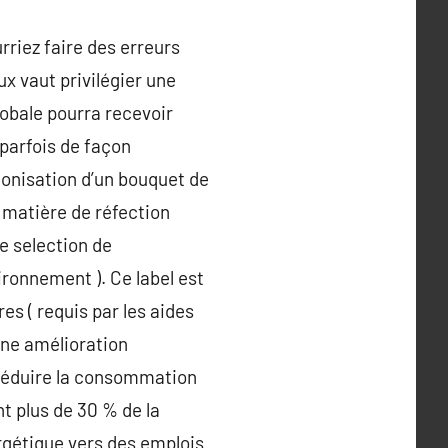
riez faire des erreurs
x vaut privilégier une
lobale pourra recevoir
parfois de façon
conisation d’un bouquet de
 matière de réfection
e selection de
ronnement ). Ce label est
es ( requis par les aides
’une amélioration
à réduire la consommation
nt plus de 30 % de la
rgétique vers des emplois