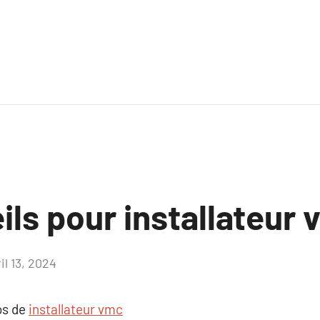
ls pour installateur
il 13, 2024
Aucun
commentaire
os de
installateur vmc