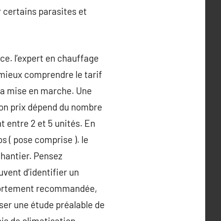
 certains parasites et
ice. l’expert en chauffage
mieux comprendre le tarif
 la mise en marche. Une
Son prix dépend du nombre
t entre 2 et 5 unités. En
s ( pose comprise ). le
chantier. Pensez
vent d’identifier un
t fortement recommandée,
iser une étude préalable de
cis de climatisation