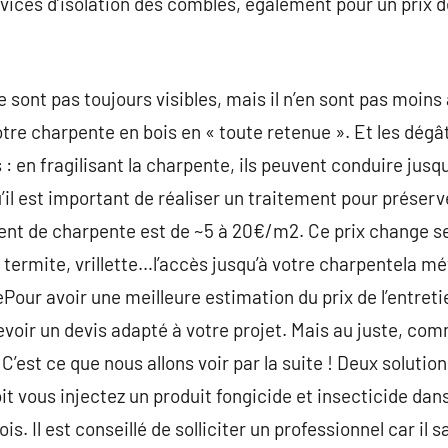
vices d’isolation des combles, également pour un prix dé
ont pas toujours visibles, mais il n’en sont pas moins ac
tre charpente en bois en « toute retenue ». Et les dégât
 en fragilisant la charpente, ils peuvent conduire jusqu
u’il est important de réaliser un traitement pour préser
ment de charpente est de ~5 à 20€/m2. Ce prix change s
: termite, vrillette…l’accès jusqu’à votre charpentela m
Pour avoir une meilleure estimation du prix de l’entreti
cevoir un devis adapté à votre projet. Mais au juste, co
C’est ce que nous allons voir par la suite ! Deux soluti
it vous injectez un produit fongicide et insecticide dans
ois. Il est conseillé de solliciter un professionnel car il