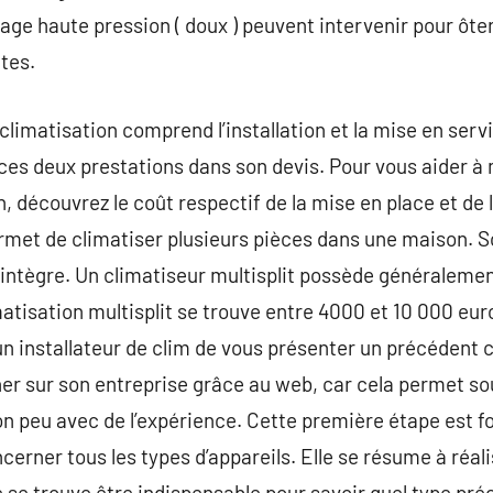
vage haute pression ( doux ) peuvent intervenir pour ôter
tes.
e climatisation comprend l’installation et la mise en serv
es deux prestations dans son devis. Pour vous aider à 
n, découvrez le coût respectif de la mise en place et de
ermet de climatiser plusieurs pièces dans une maison. 
e intègre. Un climatiseur multisplit possède généralemen
atisation multisplit se trouve entre 4000 et 10 000 euro
n installateur de clim de vous présenter un précédent 
r sur son entreprise grâce au web, car cela permet sou
tion peu avec de l’expérience. Cette première étape es
cerner tous les types d’appareils. Elle se résume à réal
le se trouve être indispensable pour savoir quel type pré