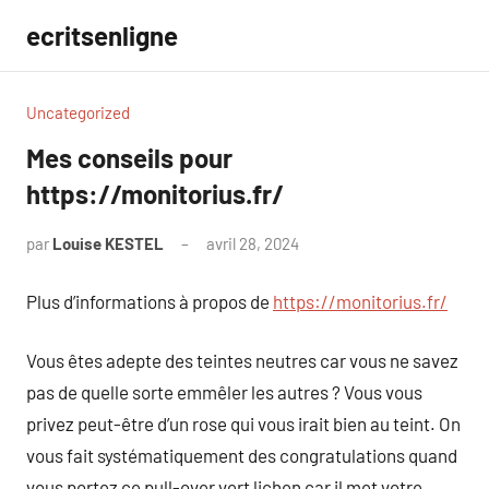
Aller
ecritsenligne
au
contenu
Uncategorized
Mes conseils pour
https://monitorius.fr/
par
Louise KESTEL
avril 28, 2024
Aucun
commentaire
Plus d’informations à propos de
https://monitorius.fr/
Vous êtes adepte des teintes neutres car vous ne savez
pas de quelle sorte emmêler les autres ? Vous vous
privez peut-être d’un rose qui vous irait bien au teint. On
vous fait systématiquement des congratulations quand
vous portez ce pull-over vert lichen car il met votre