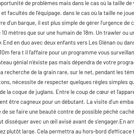
portunité de problèmes mais dans le cas où la taille de 
t facultés de l’équipage. dans le cas où la taille ne jo
’un barque, il est plus simple de gérer l’urgence de 
de 10 mètres que sur une humain de 18m. Un trawler ou un
k End en duo avec deux enfants vers Les Glénan ou dans
10m fera t il l’affaire pour un programme vous surveillan
e bateau génial n’éxiste pas mais dépendra de votre prog
la recherche de la grain rare, sur le net, pendant les t
tons, nécessite de respecter quelques règles simples qu
de la coque de juglans. Entre le coup de cœur et l’appare
ent être cagneux pour un débutant. La visite d’un emba
e de se faire une beauté contre de possible péché caché
aut disséquer avec un œil avisé avant de s’engager.En ar
ez plutôt large. Cela permettra au hors-bord d’efficac