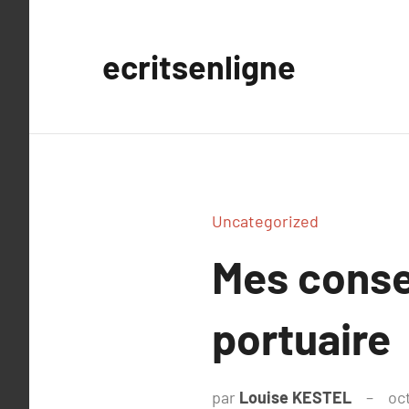
Aller
au
ecritsenligne
contenu
Uncategorized
Mes consei
portuaire
par
Louise KESTEL
oc