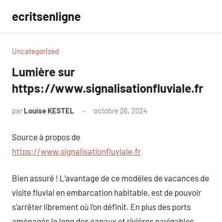
Aller
ecritsenligne
au
contenu
Uncategorized
Lumière sur
https://www.signalisationfluviale.fr
par
Louise KESTEL
octobre 26, 2024
Aucun
commentaire
Source à propos de
https://www.signalisationfluviale.fr
Bien assuré ! L’avantage de ce modèles de vacances de
visite fluvial en embarcation habitable, est de pouvoir
s’arrêter librement où l’on définit. En plus des ports
aménagés le long des canaux et rivières navigables,