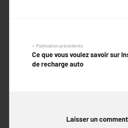
Navigation
Publication précédente
Ce que vous voulez savoir sur In
de
de recharge auto
l’article
Laisser un comment