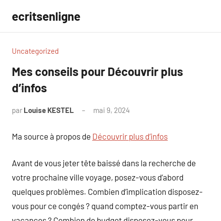
Aller
ecritsenligne
au
contenu
Uncategorized
Mes conseils pour Découvrir plus
d’infos
par
Louise KESTEL
mai 9, 2024
Aucun
commentaire
Ma source à propos de
Découvrir plus d’infos
Avant de vous jeter tête baissé dans la recherche de
votre prochaine ville voyage, posez-vous d’abord
quelques problèmes. Combien d’implication disposez-
vous pour ce congés ? quand comptez-vous partir en
vacances ? Combien de budget disposez-vous pour