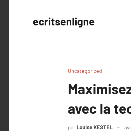
Aller
au
ecritsenligne
contenu
Uncategorized
Maximisez 
avec la t
par
Louise KESTEL
avr