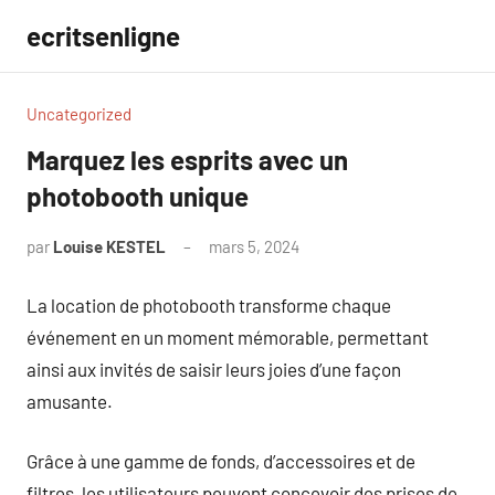
Aller
ecritsenligne
au
contenu
Uncategorized
Marquez les esprits avec un
photobooth unique
par
Louise KESTEL
mars 5, 2024
Aucun
commentaire
La location de photobooth transforme chaque
événement en un moment mémorable, permettant
ainsi aux invités de saisir leurs joies d’une façon
amusante.
Grâce à une gamme de fonds, d’accessoires et de
filtres, les utilisateurs peuvent concevoir des prises de