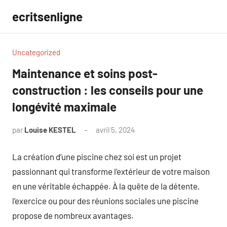
Aller
ecritsenligne
au
contenu
Uncategorized
Maintenance et soins post-
construction : les conseils pour une
longévité maximale
par
Louise KESTEL
avril 5, 2024
Aucun
commentaire
La création d’une piscine chez soi est un projet
passionnant qui transforme l’extérieur de votre maison
en une véritable échappée. À la quête de la détente,
l’exercice ou pour des réunions sociales une piscine
propose de nombreux avantages.