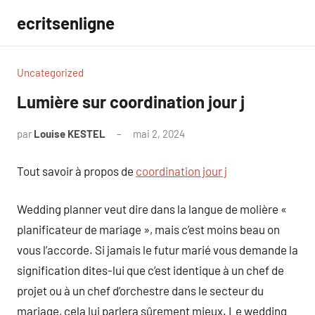
Aller
ecritsenligne
au
contenu
Uncategorized
Lumière sur coordination jour j
par
Louise KESTEL
mai 2, 2024
Aucun
commentaire
Tout savoir à propos de
coordination jour j
Wedding planner veut dire dans la langue de molière «
planificateur de mariage », mais c’est moins beau on
vous l’accorde. Si jamais le futur marié vous demande la
signification dites-lui que c’est identique à un chef de
projet ou à un chef d’orchestre dans le secteur du
mariage, cela lui parlera sûrement mieux. Le wedding