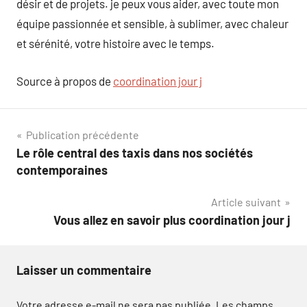
désir et de projets. je peux vous aider, avec toute mon
équipe passionnée et sensible, à sublimer, avec chaleur
et sérénité, votre histoire avec le temps.
Source à propos de
coordination jour j
Navigation
Publication précédente
Le rôle central des taxis dans nos sociétés
de
contemporaines
l’article
Article suivant
Vous allez en savoir plus coordination jour j
Laisser un commentaire
Votre adresse e-mail ne sera pas publiée.
Les champs