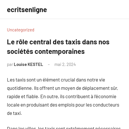
Aller
ecritsenligne
au
contenu
Uncategorized
Le rôle central des taxis dans nos
sociétés contemporaines
par
Louise KESTEL
mai 2, 2024
Aucun
commentaire
Les taxis sont un élément crucial dans notre vie
quotidienne. Ils offrent un moyen de déplacement sûr,
rapide et fiable. En outre, ils contribuent à l’économie
locale en produisant des emplois pour les conducteurs
de taxi.
Dans les villes, les taxis sont extrêmement nécessaires