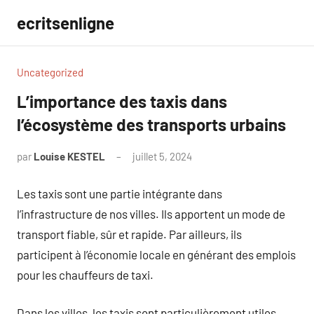
Aller
ecritsenligne
au
contenu
Uncategorized
L’importance des taxis dans
l’écosystème des transports urbains
par
Louise KESTEL
juillet 5, 2024
Aucun
commentaire
Les taxis sont une partie intégrante dans
l’infrastructure de nos villes. Ils apportent un mode de
transport fiable, sûr et rapide. Par ailleurs, ils
participent à l’économie locale en générant des emplois
pour les chauffeurs de taxi.
Dans les villes, les taxis sont particulièrement utiles