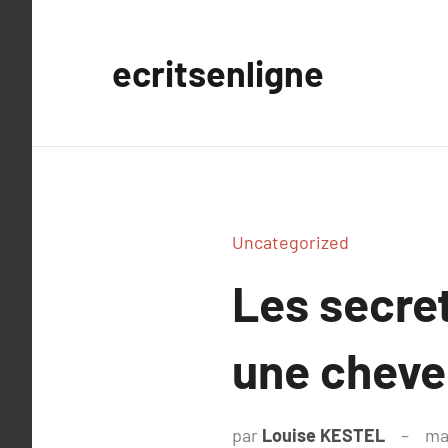
Aller
au
ecritsenligne
contenu
Uncategorized
Les secre
une chevel
par
Louise KESTEL
ma