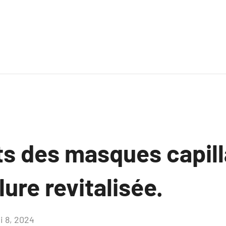
ts des masques capill
ure revitalisée.
i 8, 2024
Aucun