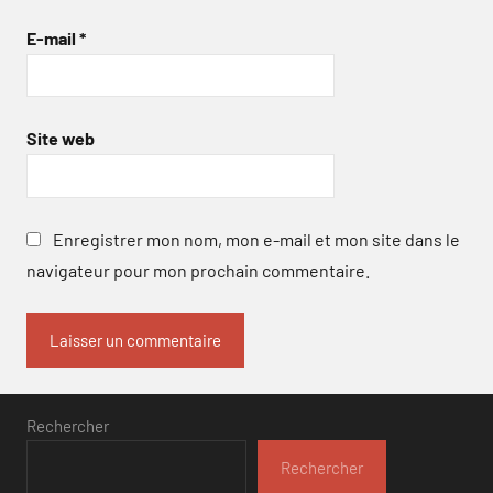
E-mail
*
Site web
Enregistrer mon nom, mon e-mail et mon site dans le
navigateur pour mon prochain commentaire.
Rechercher
Rechercher