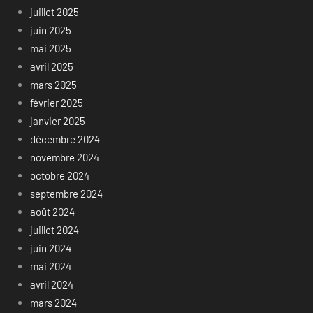
juillet 2025
juin 2025
mai 2025
avril 2025
mars 2025
février 2025
janvier 2025
décembre 2024
novembre 2024
octobre 2024
septembre 2024
août 2024
juillet 2024
juin 2024
mai 2024
avril 2024
mars 2024