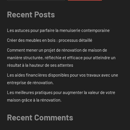
Recent Posts
Les astuces pour parfaire la menuiserie contemporaine
Créer des meubles en bois : processus détaillé
Comment mener un projet de rénovation de maison de
manière structurée, réfléchie et efficace pour atteindre un
résultat à la hauteur de ses attentes
Les aides financières disponibles pour vos travaux avec une
entreprise de rénovation.
Les meilleures pratiques pour augmenter la valeur de votre
maison grâce à la rénovation.
Recent Comments