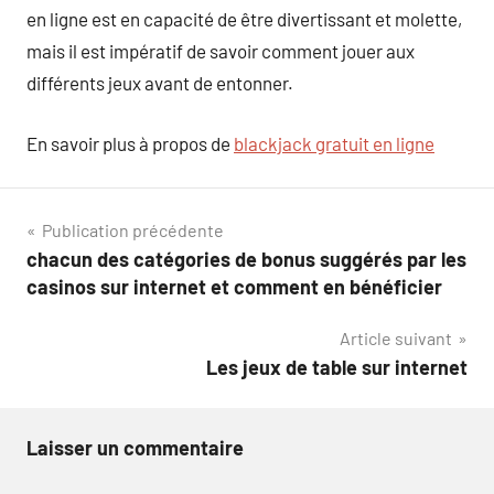
en ligne est en capacité de être divertissant et molette,
mais il est impératif de savoir comment jouer aux
différents jeux avant de entonner.
En savoir plus à propos de
blackjack gratuit en ligne
Navigation
Publication précédente
chacun des catégories de bonus suggérés par les
de
casinos sur internet et comment en bénéficier
l’article
Article suivant
Les jeux de table sur internet
Laisser un commentaire