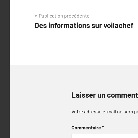
Navigation
Publication précédente
Des informations sur voilachef
de
l’article
Laisser un comment
Votre adresse e-mail ne sera p
Commentaire
*