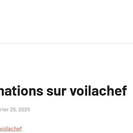
ations sur voilachef
vrier 25, 2025
Aucun
commentaire
voilachef