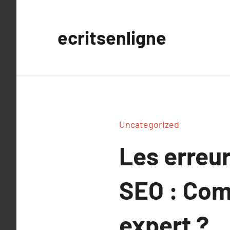
Aller
au
ecritsenligne
contenu
Uncategorized
Les erreur
SEO : Com
expert ?.