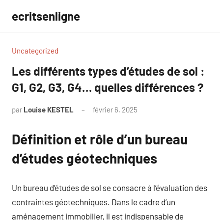
Aller
ecritsenligne
au
contenu
Uncategorized
Les différents types d’études de sol :
G1, G2, G3, G4… quelles différences ?
par
Louise KESTEL
février 6, 2025
Aucun
commentaire
Définition et rôle d’un bureau
d’études géotechniques
Un bureau d’études de sol se consacre à l’évaluation des
contraintes géotechniques. Dans le cadre d’un
aménagement immobilier, il est indispensable de