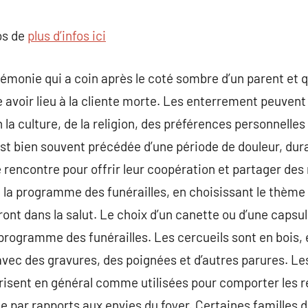
commentaire
os de
plus d’infos ici
rémonie qui a coin après le coté sombre d’un parent e
e avoir lieu à la cliente morte. Les enterrement peuvent
la culture, de la religion, des préférences personnelles 
st bien souvent précédée d’une période de douleur, dur
se rencontre pour offrir leur coopération et partager d
e la programme des funérailles, en choisissant le thème
ont dans la salut. Le choix d’un canette ou d’une capsul
programme des funérailles. Les cercueils sont en bois, 
vec des gravures, des poignées et d’autres parures. Les
risent en général comme utilisées pour comporter les r
rie par rapports aux envies du foyer. Certaines familles d