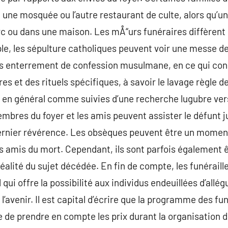
 une mosquée ou l’autre restaurant de culte, alors qu’u
rc ou dans une maison. Les mÅ“urs funéraires diffèrent 
mple, les sépulture catholiques peuvent voir une messe d
es enterrement de confession musulmane, en ce qui conc
es et des rituels spécifiques, à savoir le lavage règle 
 en général comme suivies d’une recherche lugubre vers
mbres du foyer et les amis peuvent assister le défunt j
rnier révérence. Les obsèques peuvent être un moment 
s amis du mort. Cependant, ils sont parfois également 
réalité du sujet décédée. En fin de compte, les funérail
qui offre la possibilité aux individus endeuillées d’allég
 l’avenir. Il est capital d’écrire que la programme des fu
e de prendre en compte les prix durant la organisation d