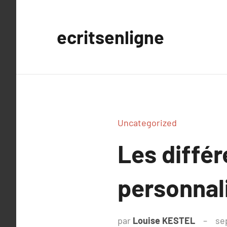
Aller
au
ecritsenligne
contenu
Uncategorized
Les différ
personnali
par
Louise KESTEL
se