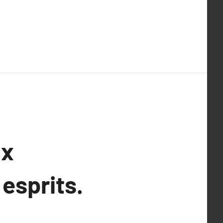
ux
esprits.