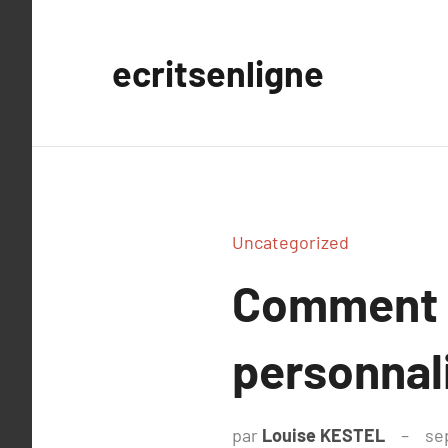
Aller
au
ecritsenligne
contenu
Uncategorized
Comment f
personnali
par
Louise KESTEL
se