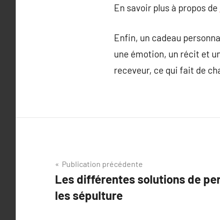
En savoir plus à propos de
Enfin, un cadeau personnal
une émotion, un récit et un
receveur, ce qui fait de c
Navigation
Publication précédente
Les différentes solutions de pe
de
les sépulture
l’article